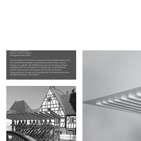
Paradeplatz
Forchheim Innenstadt
Bauherr: Stadt Forchheim
Fertiggestellt März 2025
Der Paradeplatz in Forchheim wurde gemäß eines Wettbewerbentwurfs
der Landschaftsarchitekten und Stadtplaner grabner huber lipp aus
Freising neu gestaltet. BLAUWERK hatte den den Hochbauteil dieser
Aufgabe entworfen und geplant. Es handelt sich um verschiedenen
Dächer, Einhausungen und Abgänge. Die Stahlkonstruktionen
interpretieren auf moderne Art die prägenden Fachwerkkonstruktionen
der Bestandshäuser in der Altstadt.
LP 1-8
Mitarbeit: Felicitas Rosenberger, Giulia Buzzoni